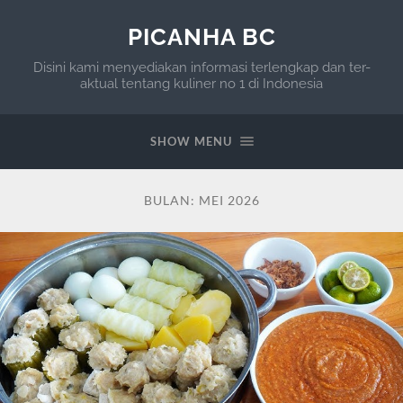
PICANHA BC
Disini kami menyediakan informasi terlengkap dan ter-
aktual tentang kuliner no 1 di Indonesia
SHOW MENU
BULAN:
MEI 2026